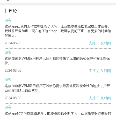
评论
游客
这款app让我的工作效率提高了50%，让我能够更轻松地完成工作任务。
我以前经常加班，现在有了这个app，我可以提前下班，有更多的时间陪
伴家人。
2024-08-05
支持
[0]
反对
[0]
游客
这款加速器VPM应用程序已经为我们带来了无限的隐私保护和安全性保
护。
2024-08-05
支持
[0]
反对
[0]
游客
这款加速器VPM应用程序可以给你提供最高速度和安全性的连接，并帮
助你在网络上自由移动。
2024-08-05
支持
[0]
反对
[0]
游客
这款app的学习氛围很浓厚，能够激励我不断学习，让我能够取得更好的