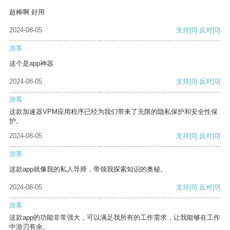
超棒啊 好用
2024-08-05
支持
[0]
反对
[0]
游客
这个是app神器
2024-08-05
支持
[0]
反对
[0]
游客
这款加速器VPM应用程序已经为我们带来了无限的隐私保护和安全性保
护。
2024-08-05
支持
[0]
反对
[0]
游客
这款app就像我的私人导师，带领我探索知识的奥秘。
2024-08-05
支持
[0]
反对
[0]
游客
这款app的功能非常强大，可以满足我所有的工作需求，让我能够在工作
中游刃有余。