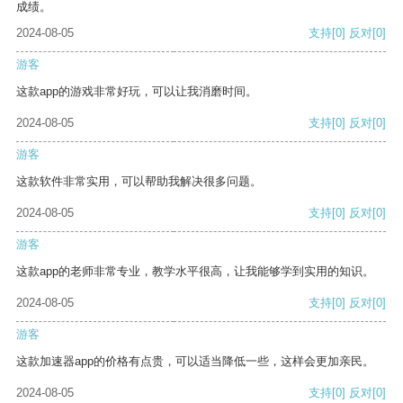
成绩。
2024-08-05
支持
[0]
反对
[0]
游客
这款app的游戏非常好玩，可以让我消磨时间。
2024-08-05
支持
[0]
反对
[0]
游客
这款软件非常实用，可以帮助我解决很多问题。
2024-08-05
支持
[0]
反对
[0]
游客
这款app的老师非常专业，教学水平很高，让我能够学到实用的知识。
2024-08-05
支持
[0]
反对
[0]
游客
这款加速器app的价格有点贵，可以适当降低一些，这样会更加亲民。
2024-08-05
支持
[0]
反对
[0]