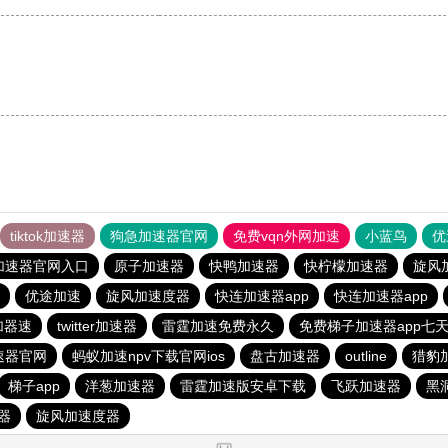
tiktok加速器
狗急加速器官网
免费vqn外网加速
小蓝鸟
优
加速器官网入口
原子加速器
快鸭加速器
快柠檬加速器
旋风
优途加速
旋风加速度器
快连加速器app
快连加速器app
加器速
twitter加速器
雷霆加速免费永久
免费梯子加速器app七
速器官网
蚂蚁加速npv下载官网ios
盘古加速器
outline
猎豹
梯子app
洋葱加速器
雷霆加速版安卓下载
飞跃加速器
黑
器
旋风加速度器