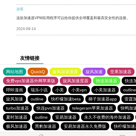
游客
这款加速器VPM应用程序可以给你提供全球覆盖和最高安全性的连接。
2024-09-14
友情链接
网站地图
QuickQ
旋风加速度器
旋风加速
坚果加速器
免费vps加速器外网苹果版
旋风加速度器
快连加速器
快连
哔咔漫画
瑞乐小说
小美
小美vpn
小美加速器
outline
旋风加速
outline
快柠檬加速beta
梯子加速器app
雷霆
turbo加速器
快连pvn加速器
telegeram苹果加速器
快鸭加
夏时加速器
outline
安易加速器
永久不收费的海外加速器
极风加速器
黑豹加速器
安易加速器永久免费版
快柠檬加速