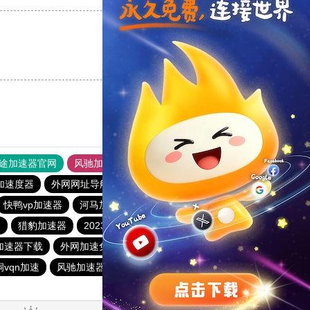
支持
[0]
反对
[0]
途加速器官网
风驰加速器
旋风加速器
加速度器
外网网址导航
软件中心
雷霆加速
狂飙加速器
快鸭vp加速器
河马加速下载
快鸭加速器
旋风vqn官网
天
猎豹加速器
2023免费加速神器
小蓝鸟特推加速器
加速器下载
外网加速免费软件
飞机加速器
老王vn加速器
洞vqn加速
风驰加速器
twitter加速器
快联加速器