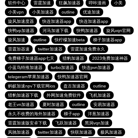
软件中心
雷霆加速
狂飙加速器
哔咔漫画
小美
小美vpn
小美加速器
outline
优途加速
旋风加速度器
快连加速器app
快连加速器app
快鸭vp加速器
河马加速下载
快鸭加速器
旋风vqn官网
旋风加速
outline
快柠檬加速beta
梯子加速器app
雷霆加器速
twitter加速器
雷霆加速免费永久
免费梯子加速器app七天
猎豹加速器
2023免费加速神器
小蓝鸟特推加速器
turbo加速器
快连pvn加速器
telegeram苹果加速器
快鸭加速器官网
蚂蚁加速npv下载官网ios
盘古加速器
outline
猎豹加速器下载
外网加速免费软件
飞机加速器
老王vn加速器
夏时加速器
outline
安易加速器
永久不收费的海外加速器
梯子app
洋葱加速器
雷霆加速版安卓下载
飞跃加速器
黑洞vqn加速
风驰加速器
twitter加速器
快联加速器
极风加速器