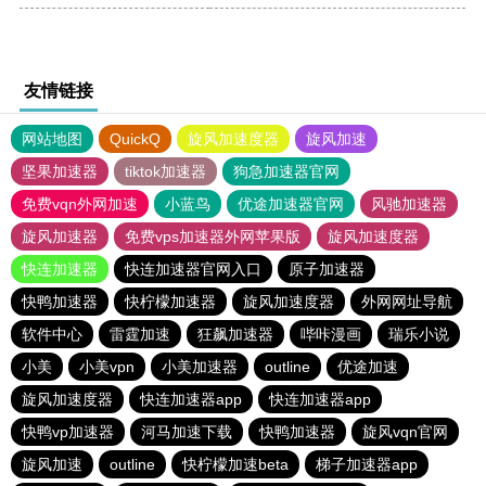
友情链接
网站地图
QuickQ
旋风加速度器
旋风加速
坚果加速器
tiktok加速器
狗急加速器官网
免费vqn外网加速
小蓝鸟
优途加速器官网
风驰加速器
旋风加速器
免费vps加速器外网苹果版
旋风加速度器
快连加速器
快连加速器官网入口
原子加速器
快鸭加速器
快柠檬加速器
旋风加速度器
外网网址导航
软件中心
雷霆加速
狂飙加速器
哔咔漫画
瑞乐小说
小美
小美vpn
小美加速器
outline
优途加速
旋风加速度器
快连加速器app
快连加速器app
快鸭vp加速器
河马加速下载
快鸭加速器
旋风vqn官网
旋风加速
outline
快柠檬加速beta
梯子加速器app