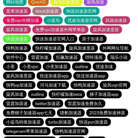
网站地图
QuickQ
旋风加速度器
旋风加速
坚果加速器
tiktok加速器
狗急加速器官网
免费vqn外网加速
小蓝鸟
优途加速器官网
风驰加速器
旋风加速器
免费vps加速器外网苹果版
旋风加速度器
快连加速器
快连加速器官网入口
原子加速器
快鸭加速器
快柠檬加速器
旋风加速度器
外网网址导航
软件中心
雷霆加速
狂飙加速器
哔咔漫画
瑞乐小说
小美
小美vpn
小美加速器
outline
优途加速
旋风加速度器
快连加速器app
快连加速器app
快鸭vp加速器
河马加速下载
快鸭加速器
旋风vqn官网
旋风加速
outline
快柠檬加速beta
梯子加速器app
雷霆加器速
twitter加速器
雷霆加速免费永久
免费梯子加速器app七天
猎豹加速器
2023免费加速神器
小蓝鸟特推加速器
turbo加速器
快连pvn加速器
telegeram苹果加速器
快鸭加速器官网