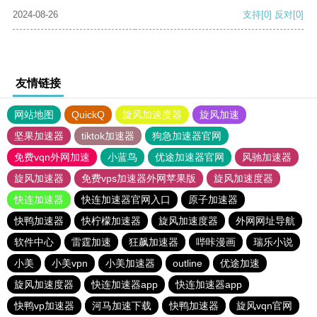
2024-08-26
支持
[0]
反对
[0]
友情链接
网站地图
QuickQ
旋风加速度器
旋风加速
坚果加速器
tiktok加速器
狗急加速器官网
免费vqn外网加速
小蓝鸟
优途加速器官网
风驰加速器
旋风加速器
免费vps加速器外网苹果版
旋风加速度器
快连加速器
快连加速器官网入口
原子加速器
快鸭加速器
快柠檬加速器
旋风加速度器
外网网址导航
软件中心
雷霆加速
狂飙加速器
哔咔漫画
瑞乐小说
小美
小美vpn
小美加速器
outline
优途加速
旋风加速度器
快连加速器app
快连加速器app
快鸭vp加速器
河马加速下载
快鸭加速器
旋风vqn官网