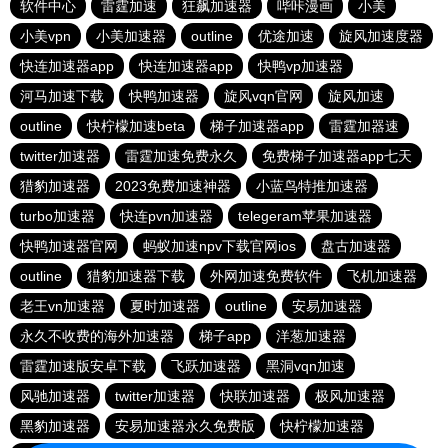
软件中心
雷霆加速
狂飙加速器
哔咔漫画
小美
小美vpn
小美加速器
outline
优途加速
旋风加速度器
快连加速器app
快连加速器app
快鸭vp加速器
河马加速下载
快鸭加速器
旋风vqn官网
旋风加速
outline
快柠檬加速beta
梯子加速器app
雷霆加器速
twitter加速器
雷霆加速免费永久
免费梯子加速器app七天
猎豹加速器
2023免费加速神器
小蓝鸟特推加速器
turbo加速器
快连pvn加速器
telegeram苹果加速器
快鸭加速器官网
蚂蚁加速npv下载官网ios
盘古加速器
outline
猎豹加速器下载
外网加速免费软件
飞机加速器
老王vn加速器
夏时加速器
outline
安易加速器
永久不收费的海外加速器
梯子app
洋葱加速器
雷霆加速版安卓下载
飞跃加速器
黑洞vqn加速
风驰加速器
twitter加速器
快联加速器
极风加速器
黑豹加速器
安易加速器永久免费版
快柠檬加速器