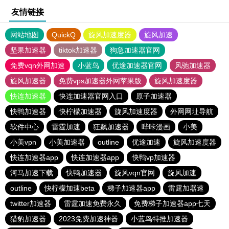
友情链接
网站地图
QuickQ
旋风加速度器
旋风加速
坚果加速器
tiktok加速器
狗急加速器官网
免费vqn外网加速
小蓝鸟
优途加速器官网
风驰加速器
旋风加速器
免费vps加速器外网苹果版
旋风加速度器
快连加速器
快连加速器官网入口
原子加速器
快鸭加速器
快柠檬加速器
旋风加速度器
外网网址导航
软件中心
雷霆加速
狂飙加速器
哔咔漫画
小美
小美vpn
小美加速器
outline
优途加速
旋风加速度器
快连加速器app
快连加速器app
快鸭vp加速器
河马加速下载
快鸭加速器
旋风vqn官网
旋风加速
outline
快柠檬加速beta
梯子加速器app
雷霆加器速
twitter加速器
雷霆加速免费永久
免费梯子加速器app七天
猎豹加速器
2023免费加速神器
小蓝鸟特推加速器